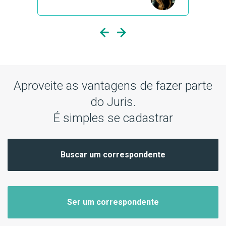
Previous
Next
Aproveite as vantagens de fazer parte
do Juris.
É simples se cadastrar
Buscar um correspondente
Ser um correspondente