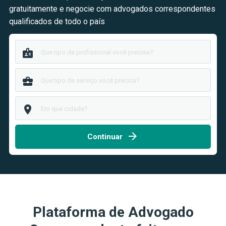
gratuitamente e negocie com advogados correspondentes
qualificados de todo o país
badge
business_center
room
arrow_forward
Continuar
Plataforma de Advogado