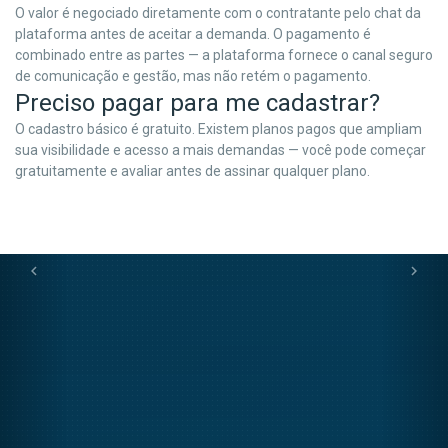
O valor é negociado diretamente com o contratante pelo chat da
plataforma antes de aceitar a demanda. O pagamento é
combinado entre as partes — a plataforma fornece o canal seguro
de comunicação e gestão, mas não retém o pagamento.
Preciso pagar para me cadastrar?
O cadastro básico é gratuito. Existem planos pagos que ampliam
sua visibilidade e acesso a mais demandas — você pode começar
gratuitamente e avaliar antes de assinar qualquer plano.
chevron_left
chevron_right