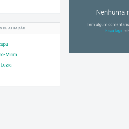
Nenhuma r
Tem algum comentário 
AS
DE ATUAÇÃO
Faça login
e 
cupu
ré-Mirim
 Luzia