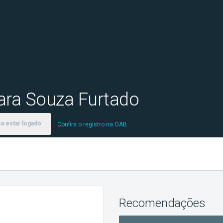
ara Souza Furtado
a estar logado
Confira o registro na OAB
Recomendações