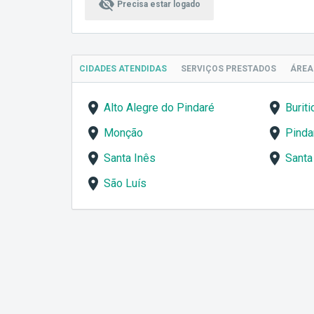
visibility_off
Precisa estar logado
CIDADES ATENDIDAS
SERVIÇOS
PRESTADOS
ÁRE
Alto Alegre do Pindaré
Buriti
Monção
Pinda
Santa Inês
Santa
São Luís