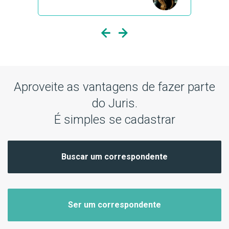
Previous
Next
Aproveite as vantagens de fazer parte
do Juris.
É simples se cadastrar
Buscar um correspondente
Ser um correspondente