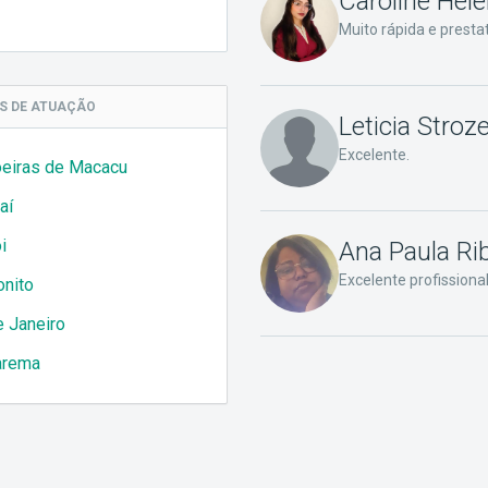
Caroline Hel
Muito rápida e presta
AS
DE ATUAÇÃO
Leticia Stroz
Excelente.
eiras de Macacu
aí
i
Ana Paula Ri
Excelente profissiona
onito
e Janeiro
arema