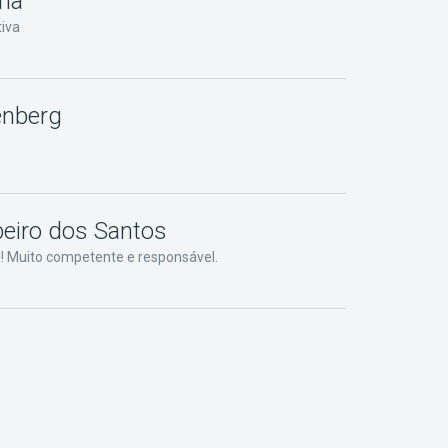
ena
tiva
enberg
beiro dos Santos
l! Muito competente e responsável.