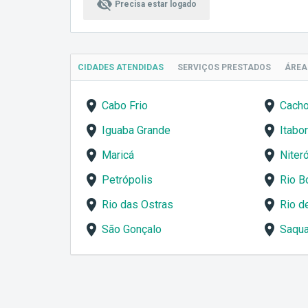
visibility_off
Precisa estar logado
CIDADES ATENDIDAS
SERVIÇOS
PRESTADOS
ÁRE
Cabo Frio
Cacho
Iguaba Grande
Itabor
Maricá
Niteró
Petrópolis
Rio B
Rio das Ostras
Rio d
São Gonçalo
Saqu