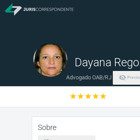
Dayana Rego
visibility_off
Advogado OAB/RJ
Precisa
star
star
star
star
star
Sobre