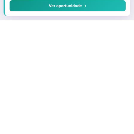
Ver oportunidade →
Sobre o Juris
Quem Somos
Faça parte
Preços e Planos
O que é um Correspondente
Porque ser um advogado correspondente
Encontre um Advogado Correspondente