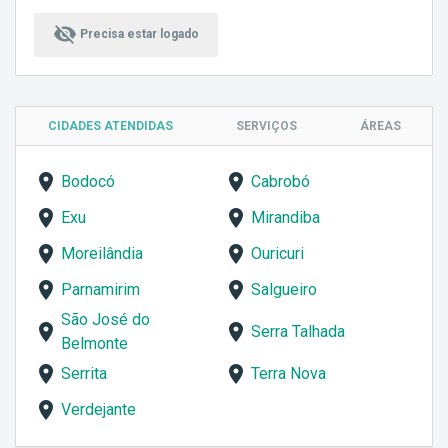
visibility_off
Precisa estar logado
CIDADES ATENDIDAS
SERVIÇOS
ÁREAS
Bodocó
Cabrobó
Exu
Mirandiba
Moreilândia
Ouricuri
Parnamirim
Salgueiro
São José do
Serra Talhada
Belmonte
Serrita
Terra Nova
Verdejante