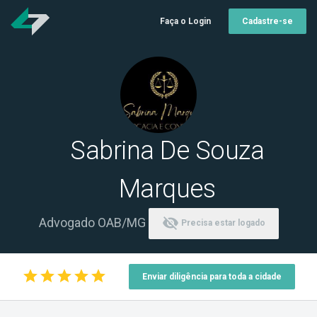
Faça o Login
Cadastre-se
Sabrina De Souza
Marques
visibility_off
Advogado OAB/MG
Precisa estar logado
star
star
star
star
star
Enviar diligência para toda a cidade