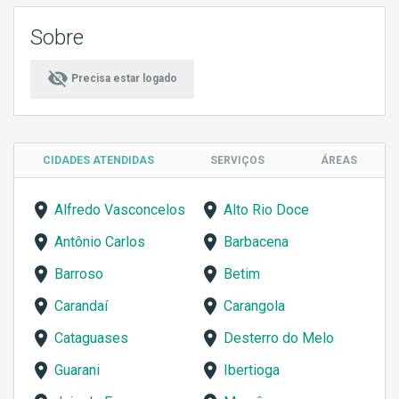
Sobre
visibility_off
Precisa estar logado
CIDADES ATENDIDAS
SERVIÇOS
ÁREAS
Alfredo Vasconcelos
Alto Rio Doce
Antônio Carlos
Barbacena
Barroso
Betim
Carandaí
Carangola
Cataguases
Desterro do Melo
Guarani
Ibertioga