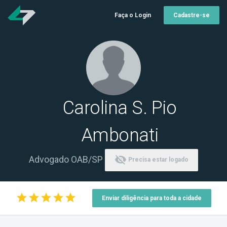
Faça o Login
Cadastre-se
Carolina S. Pio
Ambonati
visibility_off
Advogado OAB/SP
Precisa estar logado
star
star
star
star
star
Enviar diligência para toda a cidade