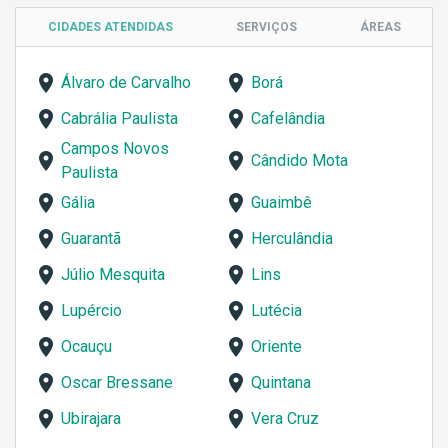
CIDADES ATENDIDAS
SERVIÇOS
ÁREAS
Álvaro de Carvalho
Borá
Cabrália Paulista
Cafelândia
Campos Novos
Cândido Mota
Paulista
Gália
Guaimbê
Guarantã
Herculândia
Júlio Mesquita
Lins
Lupércio
Lutécia
Ocauçu
Oriente
Oscar Bressane
Quintana
Ubirajara
Vera Cruz