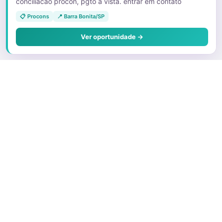
conciliacao procon, pgto a vista. entrar em contato
📋 Procons
📍 Barra Bonita/SP
Ver oportunidade →
Sobre o Juris
Quem Somos
Faça parte