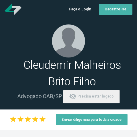
Faça o Login
Cadastre-se
Cleudemir Malheiros
Brito Filho
visibility_off
Advogado OAB/SP
Precisa estar logado
star
star
star
star
star
Enviar diligência para toda a cidade