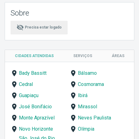
Sobre
visibility_off
Precisa estar logado
CIDADES ATENDIDAS
SERVIÇOS
ÁREAS
Bady Bassitt
Bálsamo
Cedral
Cosmorama
Guapiaçu
Ibirá
José Bonifácio
Mirassol
Monte Aprazível
Neves Paulista
Novo Horizonte
Olímpia
São José do Rio