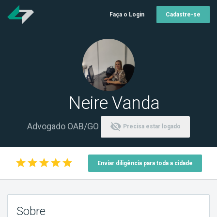
Faça o Login
Cadastre-se
Neire Vanda
visibility_off
Advogado OAB/GO
Precisa estar logado
star
star
star
star
star
Enviar diligência para toda a cidade
Sobre