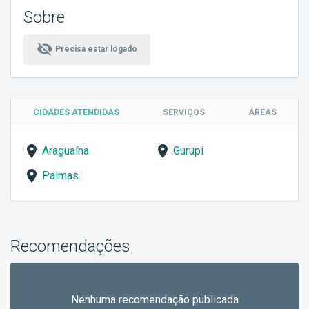
Sobre
visibility_off
Precisa estar logado
CIDADES ATENDIDAS
SERVIÇOS
ÁREAS
Araguaína
Gurupi
Palmas
Recomendações
Nenhuma recomendação publicada