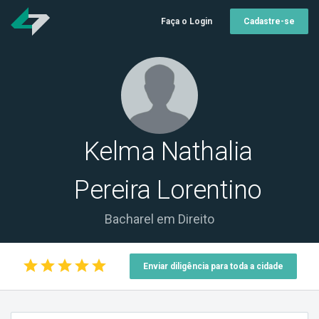
Faça o Login
Cadastre-se
Kelma Nathalia
Pereira Lorentino
Bacharel em Direito
star
star
star
star
star
Enviar diligência para toda a cidade