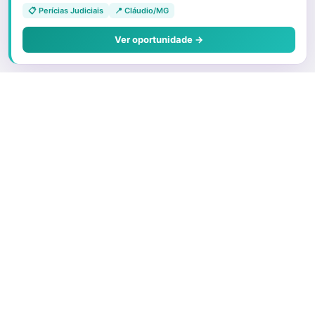
📋 Perícias Judiciais
📍 Cláudio/MG
Ver oportunidade →
Sobre o Juris
Quem Somos
Faça parte
Preços e Planos
O que é um Correspondente