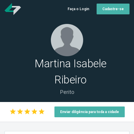
Faça o Login
Cadastre-se
Martina Isabele
Ribeiro
Perito
star
star
star
star
star
Enviar diligência para toda a cidade