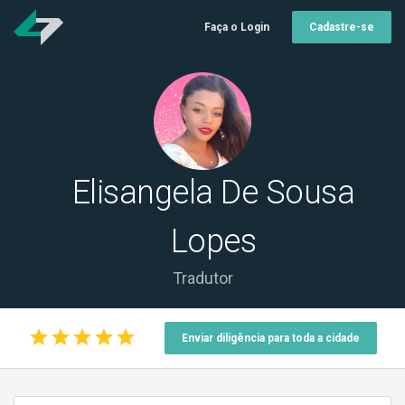
Faça o Login
Cadastre-se
Elisangela De Sousa
Lopes
Tradutor
star
star
star
star
star
Enviar diligência para toda a cidade