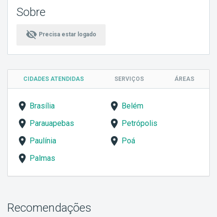
Sobre
visibility_off
Precisa estar logado
CIDADES ATENDIDAS
SERVIÇOS
ÁREAS
Brasília
Belém
Parauapebas
Petrópolis
Paulínia
Poá
Palmas
Recomendações