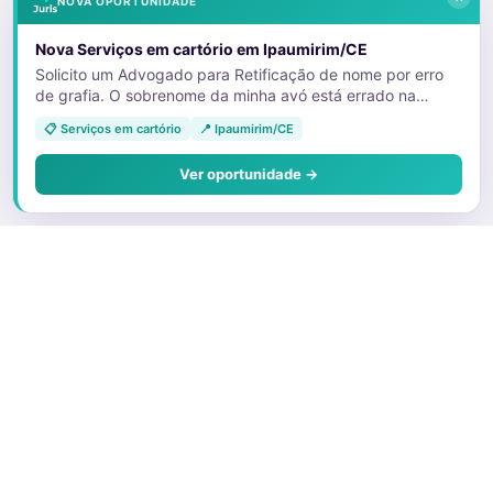
NOVA OPORTUNIDADE
Nova Serviços em cartório em Ipaumirim/CE
Solicito um Advogado para Retificação de nome por erro
de grafia. O sobrenome da minha avó está errado na
certidão de nascimento da minha tia. E devido a isso, ela
📋 Serviços em cartório
📍 Ipaumirim/CE
não está conseguindo emitir as vias dos documentos que
foram furtados. 11992613079
Ver oportunidade →
Sobre o Juris
Quem Somos
Faça parte