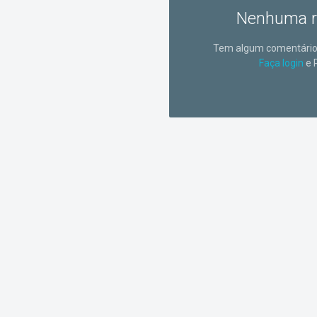
Nenhuma r
Tem algum comentário 
Faça login
e 