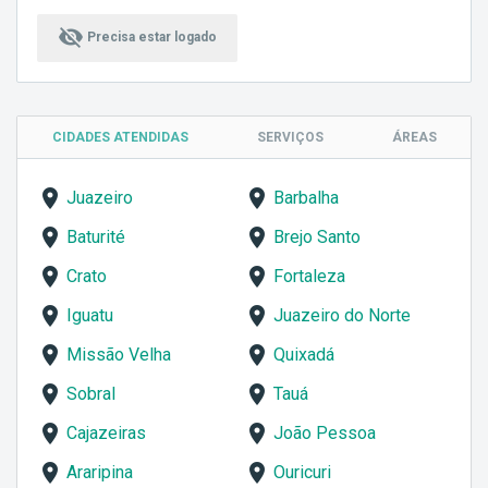
visibility_off
Precisa estar logado
CIDADES ATENDIDAS
SERVIÇOS
ÁREAS
Juazeiro
Barbalha
Baturité
Brejo Santo
Crato
Fortaleza
Iguatu
Juazeiro do Norte
Missão Velha
Quixadá
Sobral
Tauá
Cajazeiras
João Pessoa
Araripina
Ouricuri