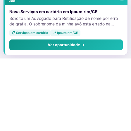
Nova Serviços em cartório em Ipaumirim/CE
Solicito um Advogado para Retificação de nome por erro
de grafia. O sobrenome da minha avó está errado na
certidão de nascimento da minha tia. E devido a isso, ela
📋 Serviços em cartório
📍 Ipaumirim/CE
não está conseguindo emitir as vias dos documentos que
foram furtados. 11992613079
Ver oportunidade →
Sobre o Juris
Quem Somos
Faça parte