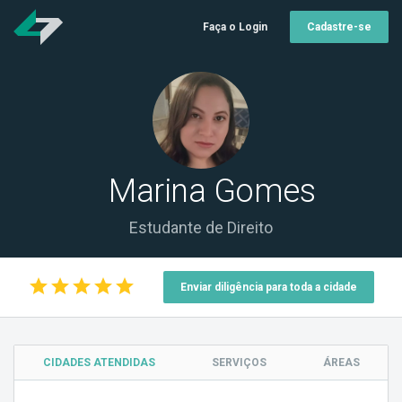
Faça o Login
Cadastre-se
Marina Gomes
Estudante de Direito
star
star
star
star
star
Enviar diligência para toda a cidade
CIDADES ATENDIDAS
SERVIÇOS
ÁREAS