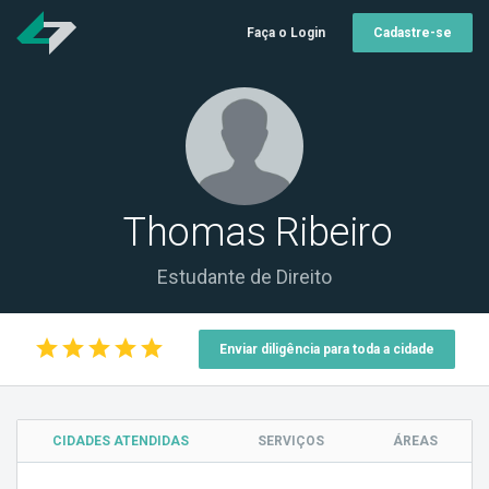
Faça o Login
Cadastre-se
Thomas Ribeiro
Estudante de Direito
star
star
star
star
star
Enviar diligência para toda a cidade
CIDADES ATENDIDAS
SERVIÇOS
ÁREAS