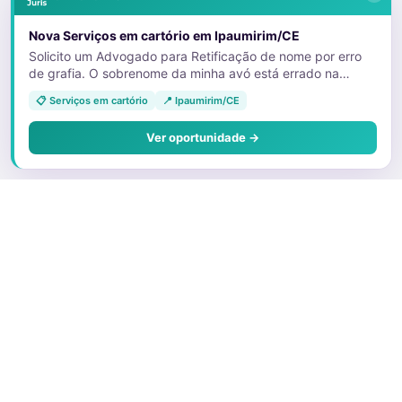
Nova Serviços em cartório em Ipaumirim/CE
Solicito um Advogado para Retificação de nome por erro
de grafia. O sobrenome da minha avó está errado na
certidão de nascimento da minha tia. E devido a isso, ela
📋 Serviços em cartório
📍 Ipaumirim/CE
não está conseguindo emitir as vias dos documentos que
foram furtados. 11992613079
Ver oportunidade →
Sobre o Juris
Quem Somos
Faça parte