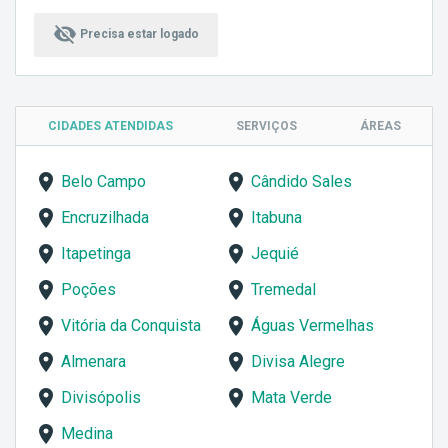
visibility_off
Precisa estar logado
CIDADES ATENDIDAS
SERVIÇOS
ÁREAS
Belo Campo
Cândido Sales
Encruzilhada
Itabuna
Itapetinga
Jequié
Poções
Tremedal
Vitória da Conquista
Águas Vermelhas
Almenara
Divisa Alegre
Divisópolis
Mata Verde
Medina