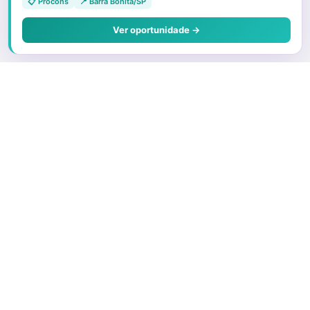
📋 Procons
📍 Barra Bonita/SP
Ver oportunidade →
Sobre o Juris
Quem Somos
Faça parte
Preços e Planos
O que é um Correspondente
Porque ser um advogado correspondente