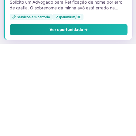
Solicito um Advogado para Retificação de nome por erro
de grafia. O sobrenome da minha avó está errado na
certidão de nascimento da minha tia. E devido a isso, ela
📋 Serviços em cartório
📍 Ipaumirim/CE
não está conseguindo emitir as vias dos documentos que
foram furtados. 11992613079
Ver oportunidade →
Sobre o Juris
Quem Somos
Faça parte