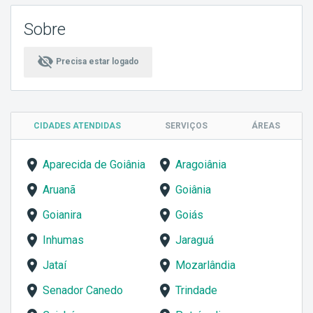
Sobre
visibility_off
Precisa estar logado
CIDADES ATENDIDAS
SERVIÇOS
ÁREAS
Aparecida de Goiânia
Aragoiânia
Aruanã
Goiânia
Goianira
Goiás
Inhumas
Jaraguá
Jataí
Mozarlândia
Senador Canedo
Trindade