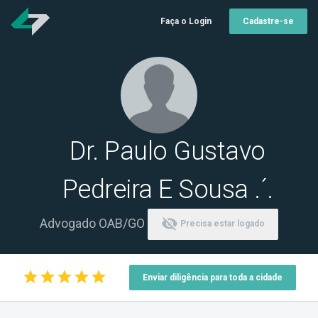
Faça o Login
Cadastre-se
Dr. Paulo Gustavo
Pedreira E Sousa .´.
visibility_off
Advogado OAB/GO
Precisa estar logado
star
star
star
star
star
Enviar diligência para toda a cidade