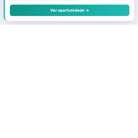
Ver oportunidade →
Sobre o Juris
Quem Somos
Faça parte
Preços e Planos
O que é um Correspondente
Porque ser um advogado correspondente
Encontre um Advogado Correspondente