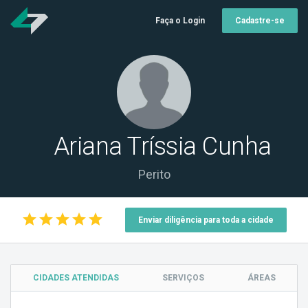
Faça o Login
Cadastre-se
Ariana Tríssia Cunha
Perito
star
star
star
star
star
Enviar diligência para toda a cidade
CIDADES ATENDIDAS
SERVIÇOS
ÁREAS