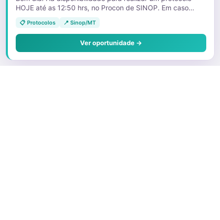
HOJE até as 12:50 hrs, no Procon de SINOP. Em caso
positivo nos informar telefone para contato. Att.,
📋 Protocolos
📍 Sinop/MT
Ver oportunidade →
Sobre o Juris
Quem Somos
Faça parte
Preços e Planos