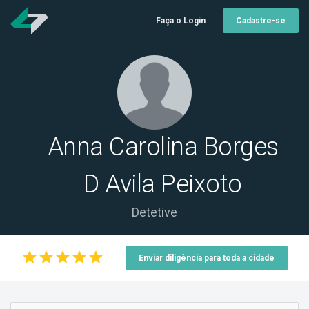
Faça o Login
Cadastre-se
Anna Carolina Borges
D Avila Peixoto
Detetive
star
star
star
star
star
Enviar diligência para toda a cidade