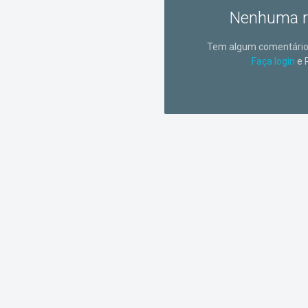
Nenhuma r
Tem algum comentário 
Faça login
e 