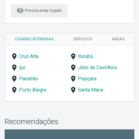
visibility_off
Precisa estar logado
CIDADES ATENDIDAS
SERVIÇOS
ÁREAS
Cruz Alta
Ibirubá
Ijuí
Júlio de Castilhos
Panambi
Pejuçara
Porto Alegre
Santa Maria
Recomendações