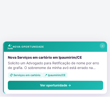
×
NOVA OPORTUNIDADE
Nova Serviços em cartório em Ipaumirim/CE
Solicito um Advogado para Retificação de nome por erro
de grafia. O sobrenome da minha avó está errado na
certidão de nascimento da minha tia. E devido a isso, ela
📋 Serviços em cartório
📍 Ipaumirim/CE
não está conseguindo emitir as vias dos documentos que
foram furtados. 11992613079
Ver oportunidade →