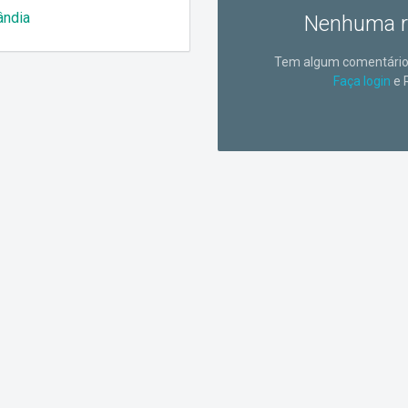
ândia
Nenhuma r
Tem algum comentário 
Faça login
e 