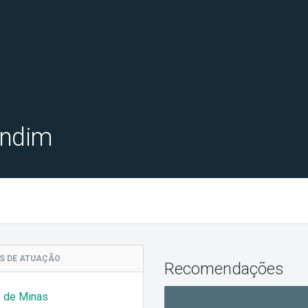
andim
AS
DE ATUAÇÃO
Recomendações
 de Minas