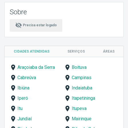
Sobre
visibility_off
Precisa estar logado
CIDADES ATENDIDAS
SERVIÇOS
ÁREAS
Araçoiaba da Serra
Boituva
Cabreúva
Campinas
Ibiúna
Indaiatuba
Iperó
Itapetininga
Itu
Itupeva
Jundiaí
Mairinque