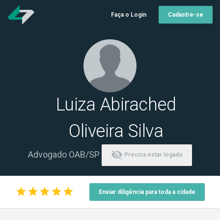
Faça o Login
Cadastre-se
Luiza Abirached
Oliveira Silva
visibility_off
Advogado OAB/SP
Precisa estar logado
star
star
star
star
star
Enviar diligência para toda a cidade