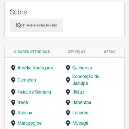
Sobre
visibility_off
Precisa estar logado
CIDADES ATENDIDAS
SERVIÇOS
ÁREAS
Amélia Rodrigues
Cachoeira
Conceição do
Camaçari
Jacuípe
Feira de Santana
Ilhéus
Irecê
Itaberaba
Itabuna
Lençóis
Maragogipe
Mucugê