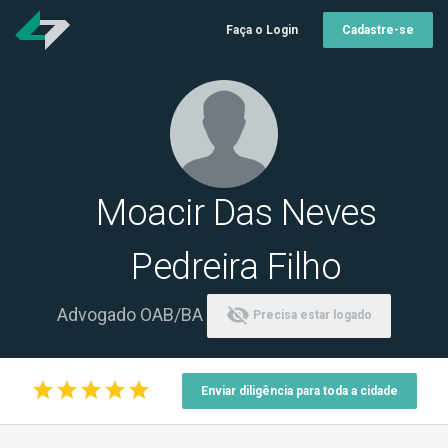
Faça o Login
Cadastre-se
Moacir Das Neves
Pedreira Filho
visibility_off
Advogado OAB/BA
Precisa estar logado
star
star
star
star
star
Enviar diligência para toda a cidade