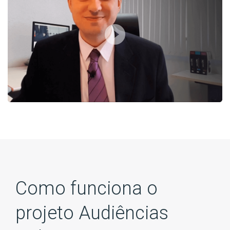
play_circle_filled
Como funciona o
projeto Audiências