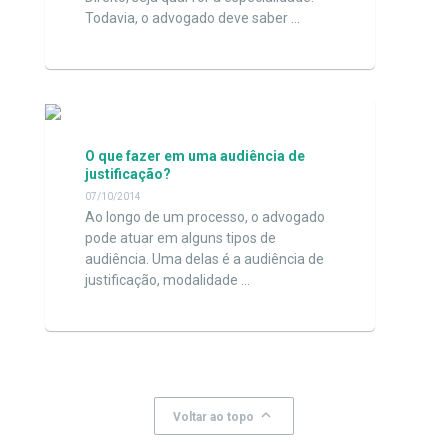
Todavia, o advogado deve saber …
O que fazer em uma audiência de
justificação?
07/10/2014
Ao longo de um processo, o advogado
pode atuar em alguns tipos de
audiência. Uma delas é a audiência de
justificação, modalidade …
keyboard_arrow_up
Voltar ao topo