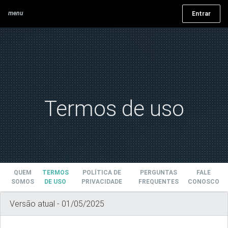
menu
Entrar
Termos de uso
QUEM
TERMOS
POLÍTICA DE
PERGUNTAS
FALE
SOMOS
DE USO
PRIVACIDADE
FREQUENTES
CONOSCO
Versão atual - 01/05/2025