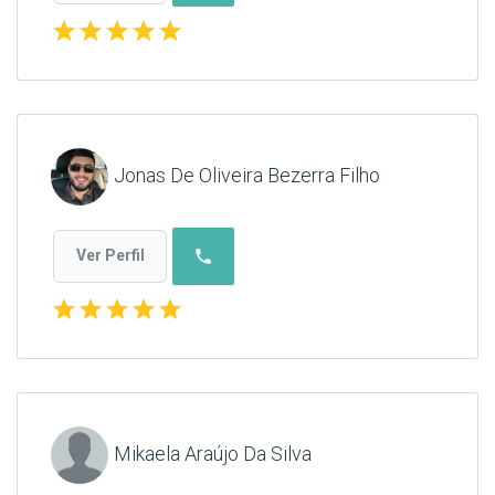
star
star
star
star
star
Jonas De Oliveira Bezerra Filho
phone
Ver Perfil
star
star
star
star
star
Mikaela Araújo Da Silva