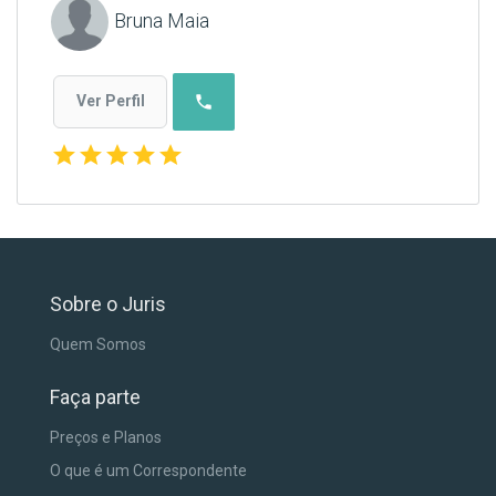
Bruna Maia
phone
Ver Perfil
star
star
star
star
star
Sobre o Juris
Quem Somos
Faça parte
Preços e Planos
O que é um Correspondente