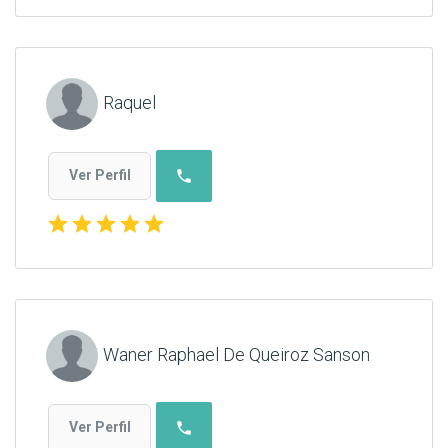
Raquel
phone
Ver Perfil
star
star
star
star
star
Waner Raphael De Queiroz Sanson
phone
Ver Perfil