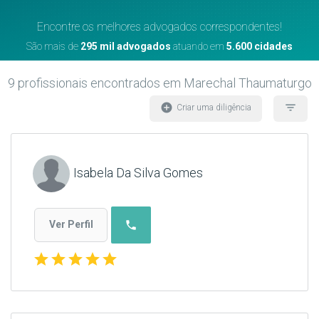
Encontre os melhores advogados correspondentes!
São mais de
295 mil advogados
atuando em
5.600 cidades
9
profissionais encontrados
em Marechal Thaumaturgo
add_circle
filter_list
Criar uma diligência
Isabela Da Silva Gomes
phone
Ver Perfil
star
star
star
star
star