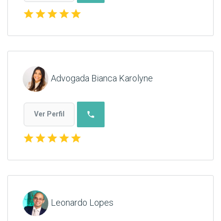
star
star
star
star
star
Advogada Bianca Karolyne
phone
Ver Perfil
star
star
star
star
star
Leonardo Lopes