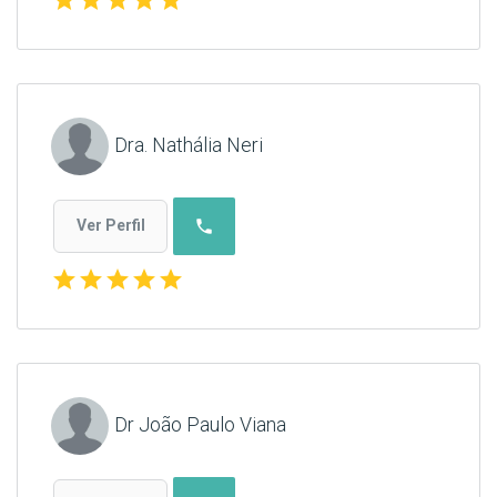
Dra. Nathália Neri
phone
Ver Perfil
star
star
star
star
star
Dr João Paulo Viana