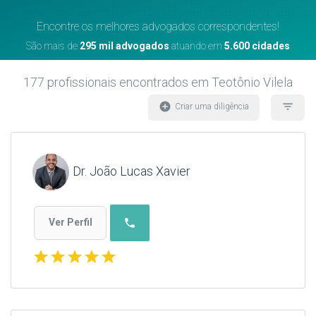
Encontre os melhores advogados correspondentes!
São mais de
295 mil advogados
atuando em
5.600 cidades
177
profissionais encontrados
em Teotônio Vilela
add_circle
filter_list
Criar uma diligência
Dr. João Lucas Xavier
phone
Ver Perfil
star
star
star
star
star