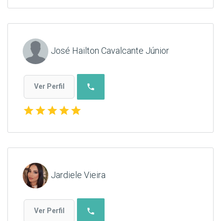
José Hailton Cavalcante Júnior
phone
Ver Perfil
star
star
star
star
star
Jardiele Vieira
phone
Ver Perfil