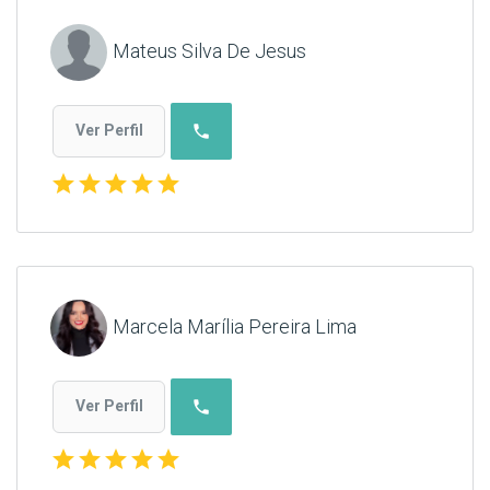
Mateus Silva De Jesus
phone
Ver Perfil
star
star
star
star
star
Marcela Marília Pereira Lima
phone
Ver Perfil
star
star
star
star
star