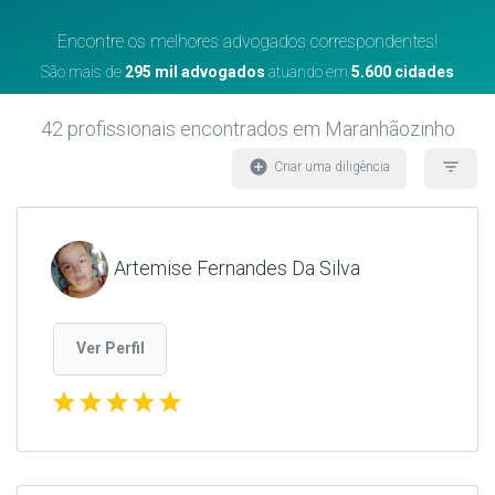
Encontre os melhores advogados correspondentes!
São mais de
295 mil advogados
atuando em
5.600 cidades
42
profissionais encontrados
em Maranhãozinho
add_circle
filter_list
Criar uma diligência
Artemise Fernandes Da Silva
Ver Perfil
star
star
star
star
star