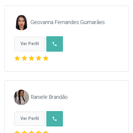
Geovanna Fernandes Guimarães
phone
Ver Perfil
star
star
star
star
star
Raniele Brandão
phone
Ver Perfil
star
star
star
star
star