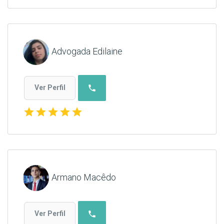
Advogada Edilaine
phone
Ver Perfil
star
star
star
star
star
Armano Macêdo
phone
Ver Perfil