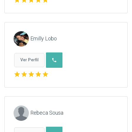
Emilly Lobo
phone
Ver Perfil
star
star
star
star
star
Rebeca Sousa