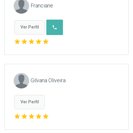
Franciane
phone
Ver Perfil
star
star
star
star
star
Gilvana Oliveira
Ver Perfil
star
star
star
star
star