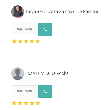
Taryanne Oliveira Sampaio De Bastiani
phone
Ver Perfil
star
star
star
star
star
Edson Emilia Da Rocha
phone
Ver Perfil
star
star
star
star
star