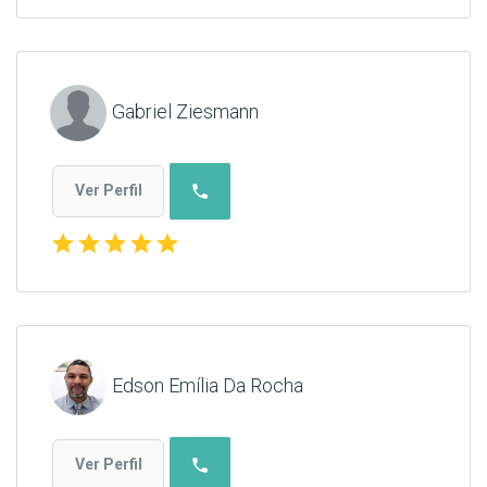
Gabriel Ziesmann
phone
Ver Perfil
star
star
star
star
star
Edson Emília Da Rocha
phone
Ver Perfil