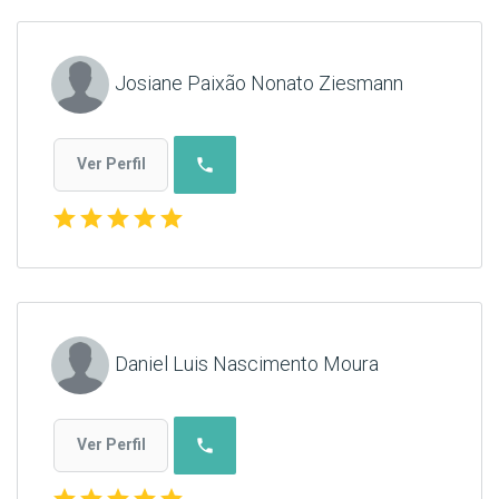
Josiane Paixão Nonato Ziesmann
phone
Ver Perfil
star
star
star
star
star
Daniel Luis Nascimento Moura
phone
Ver Perfil
star
star
star
star
star