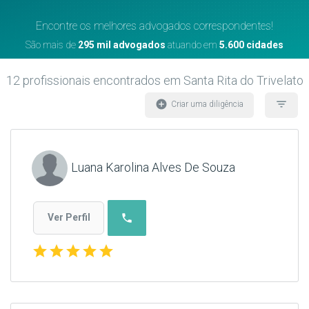
Encontre os melhores advogados correspondentes!
São mais de
295 mil advogados
atuando em
5.600 cidades
12
profissionais encontrados
em Santa Rita do Trivelato
add_circle
filter_list
Criar uma diligência
Luana Karolina Alves De Souza
phone
Ver Perfil
star
star
star
star
star