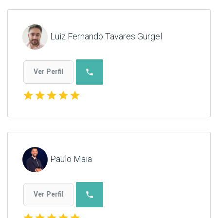
Luiz Fernando Tavares Gurgel
phone
Ver Perfil
star
star
star
star
star
Paulo Maia
phone
Ver Perfil
star
star
star
star
star