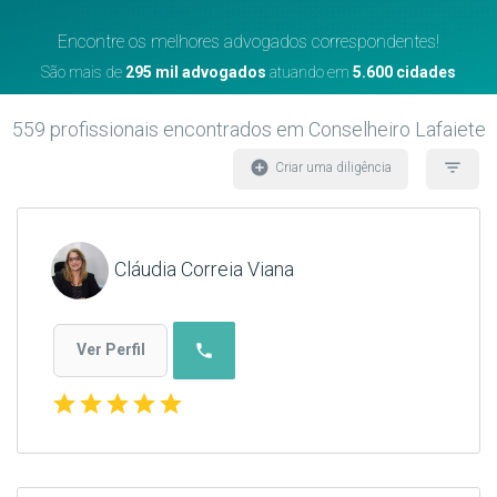
Encontre os melhores advogados correspondentes!
São mais de
295 mil advogados
atuando em
5.600 cidades
559
profissionais encontrados
em Conselheiro Lafaiete
add_circle
filter_list
Criar uma diligência
Cláudia Correia Viana
phone
Ver Perfil
star
star
star
star
star