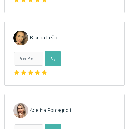
Brunna Leão
phone
Ver Perfil
star
star
star
star
star
Adelina Romagnoli