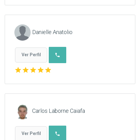
Danielle Anatolio
phone
Ver Perfil
star
star
star
star
star
Carlos Laborne Caiafa
phone
Ver Perfil