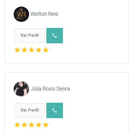
Welton Reis
phone
Ver Perfil
star
star
star
star
star
Júlia Rossi Senra
phone
Ver Perfil
star
star
star
star
star