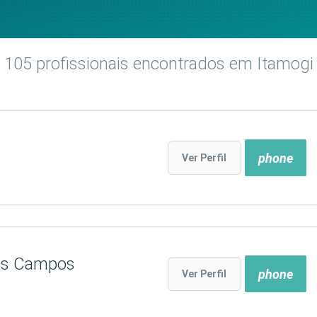
105
profissionais encontrados
em Itamogi
phone
Ver Perfil
oas Campos
phone
Ver Perfil