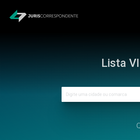
Lista V
Q