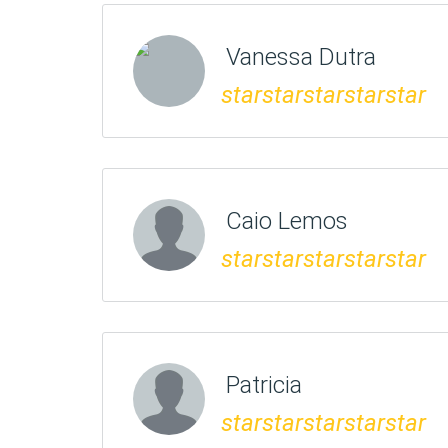
Vanessa Dutra
star
star
star
star
star
Caio Lemos
star
star
star
star
star
Patricia
star
star
star
star
star