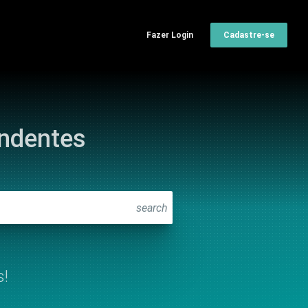
Fazer Login
Cadastre-se
ondentes
search
s!