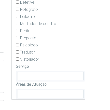
Detetive
Fotógrafo
Leiloeiro
Mediador de conflito
Perito
Preposto
Psicólogo
Tradutor
Vistoriador
Serviço
Áreas de Atuação