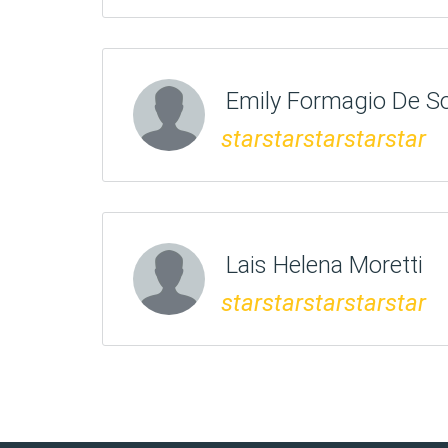
Emily Formagio De S
star
star
star
star
star
Lais Helena Moretti
star
star
star
star
star