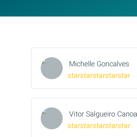
Michelle Goncalves
star
star
star
star
star
Vitor Salgueiro Can
star
star
star
star
star