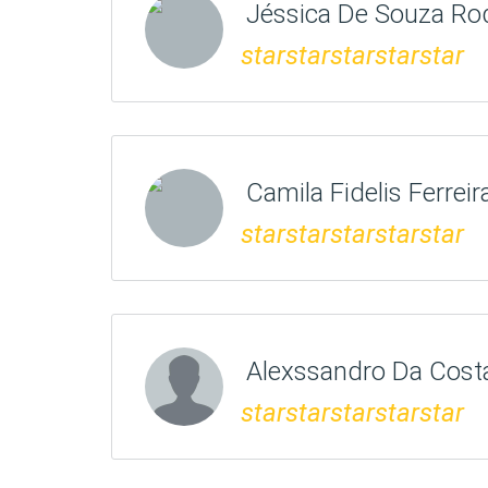
Jéssica De Souza Ro
star
star
star
star
star
Camila Fidelis Ferreir
star
star
star
star
star
Alexssandro Da Cost
star
star
star
star
star