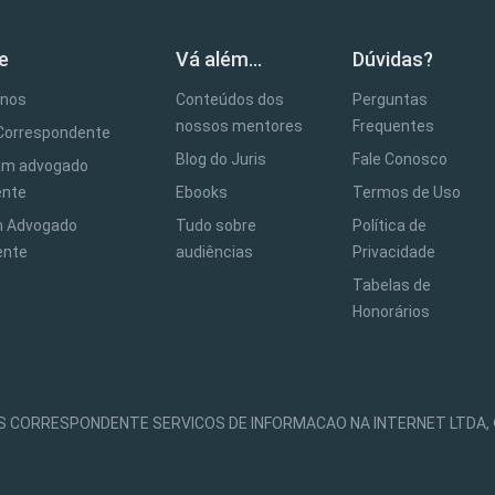
e
Vá além...
Dúvidas?
anos
Conteúdos dos
Perguntas
nossos mentores
Frequentes
Correspondente
Blog do Juris
Fale Conosco
 um advogado
ente
Ebooks
Termos de Uso
m Advogado
Tudo sobre
Política de
ente
audiências
Privacidade
Tabelas de
Honorários
RIS CORRESPONDENTE SERVICOS DE INFORMACAO NA INTERNET LTDA, © 