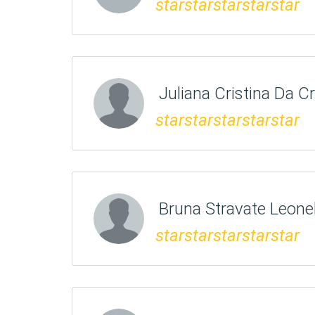
star
star
star
star
star
Juliana Cristina Da C
star
star
star
star
star
Bruna Stravate Leone
star
star
star
star
star