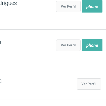
drigues
phone
Ver Perfil
a
phone
Ver Perfil
a
Ver Perfil