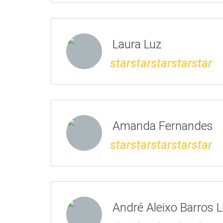
Laura Luz
star
star
star
star
star
Amanda Fernandes
star
star
star
star
star
André Aleixo Barros Le