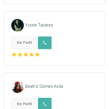
Yvone Tavares
phone
Ver Perfil
star
star
star
star
star
Beatriz Gomes Avila
phone
Ver Perfil