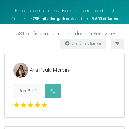
Encontre os melhores advogados correspondentes!
São mais de
295 mil advogados
atuando em
5.600 cidades
1.531
profissionais encontrados
em Benevides
add_circle
filter_list
Criar uma diligência
Ana Paula Moreira
phone
Ver Perfil
star
star
star
star
star