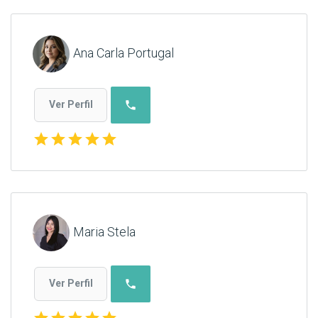
Ana Carla Portugal
phone
Ver Perfil
star
star
star
star
star
Maria Stela
phone
Ver Perfil
star
star
star
star
star