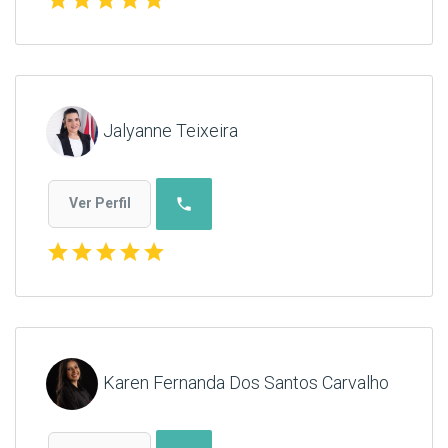
Jalyanne Teixeira
phone
Ver Perfil
star
star
star
star
star
Karen Fernanda Dos Santos Carvalho