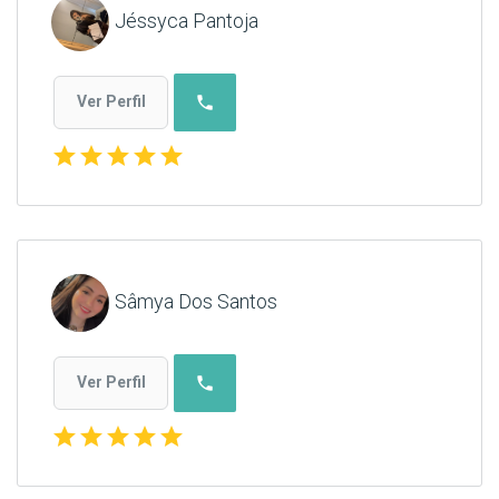
Jéssyca Pantoja
phone
Ver Perfil
star
star
star
star
star
Sâmya Dos Santos
phone
Ver Perfil
star
star
star
star
star