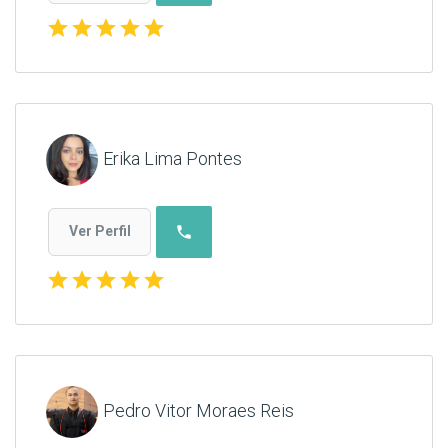
star
star
star
star
star
Erika Lima Pontes
phone
Ver Perfil
star
star
star
star
star
Pedro Vitor Moraes Reis