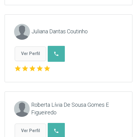
Juliana Dantas Coutinho
phone
Ver Perfil
star
star
star
star
star
Roberta Lívia De Sousa Gomes E
Figueiredo
phone
Ver Perfil