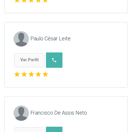
Paulo César Leite
phone
Ver Perfil
star
star
star
star
star
Francisco De Assis Neto