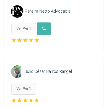
Pereira Netto Advocacia
phone
Ver Perfil
star
star
star
star
star
Julio César Barros Rangel
Ver Perfil
star
star
star
star
star