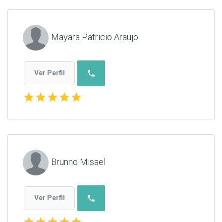
Mayara Patricio Araujo
phone
Ver Perfil
star
star
star
star
star
Brunno Misael
phone
Ver Perfil
star
star
star
star
star