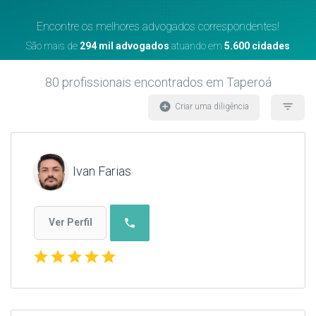
Encontre os melhores advogados correspondentes!
São mais de
294 mil advogados
atuando em
5.600 cidades
80
profissionais encontrados
em Taperoá
add_circle
filter_list
Criar uma diligência
Ivan Farias
phone
Ver Perfil
star
star
star
star
star