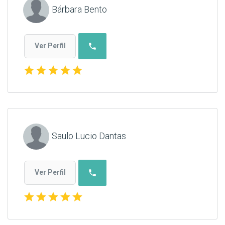
Bárbara Bento
phone
Ver Perfil
star
star
star
star
star
Saulo Lucio Dantas
phone
Ver Perfil
star
star
star
star
star