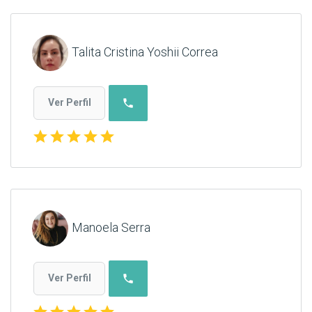
Talita Cristina Yoshii Correa
phone
Ver Perfil
star
star
star
star
star
Manoela Serra
phone
Ver Perfil
star
star
star
star
star