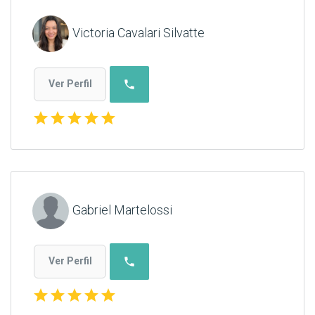
Victoria Cavalari Silvatte
phone
Ver Perfil
star
star
star
star
star
Gabriel Martelossi
phone
Ver Perfil
star
star
star
star
star