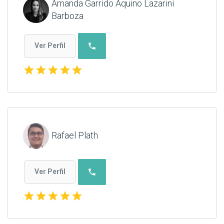
Amanda Garrido Aquino Lazarini
Barboza
phone
Ver Perfil
star
star
star
star
star
Rafael Plath
phone
Ver Perfil
star
star
star
star
star