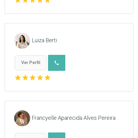
Luiza Berti
phone
Ver Perfil
star
star
star
star
star
Francyelle Aparecida Alves Pereira