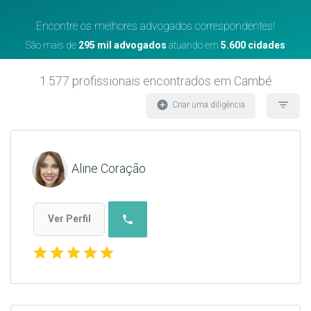
Encontre os melhores advogados correspondentes!
São mais de
295 mil advogados
atuando em
5.600 cidades
1.577
profissionais encontrados
em Cambé
add_circle
filter_list
Criar uma diligência
Aline Coração
phone
Ver Perfil
star
star
star
star
star