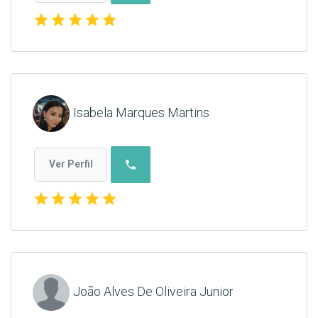
star
star
star
star
star
Isabela Marques Martins
phone
Ver Perfil
star
star
star
star
star
João Alves De Oliveira Junior