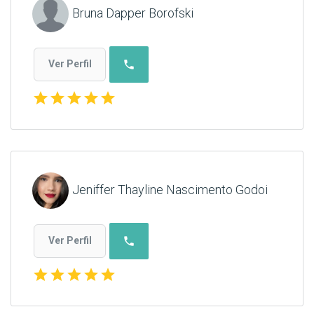
Bruna Dapper Borofski
phone
Ver Perfil
star
star
star
star
star
Jeniffer Thayline Nascimento Godoi
phone
Ver Perfil
star
star
star
star
star