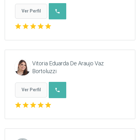
phone
Ver Perfil
star
star
star
star
star
Vitoria Eduarda De Araujo Vaz
Bortoluzzi
phone
Ver Perfil
star
star
star
star
star