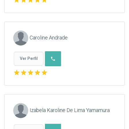
Caroline Andrade
phone
Ver Perfil
star
star
star
star
star
Izabela Karoline De Lima Yamamura