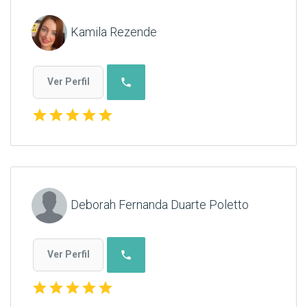
Kamila Rezende
phone
Ver Perfil
star
star
star
star
star
Deborah Fernanda Duarte Poletto
phone
Ver Perfil
star
star
star
star
star