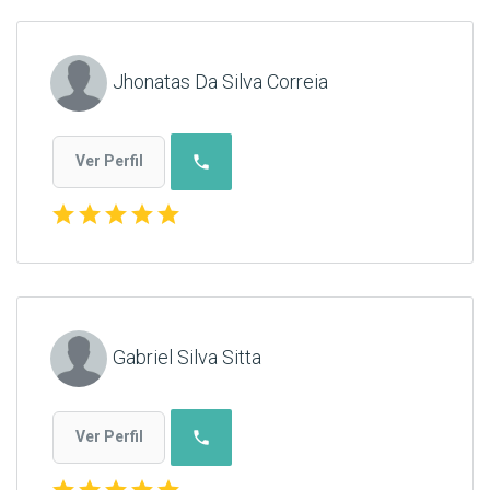
Jhonatas Da Silva Correia
phone
Ver Perfil
star
star
star
star
star
Gabriel Silva Sitta
phone
Ver Perfil
star
star
star
star
star