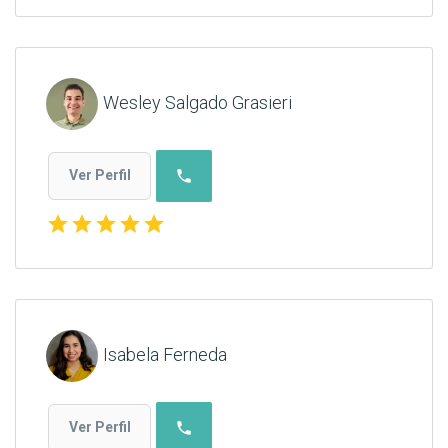
Wesley Salgado Grasieri
phone
Ver Perfil
star
star
star
star
star
Isabela Ferneda
phone
Ver Perfil