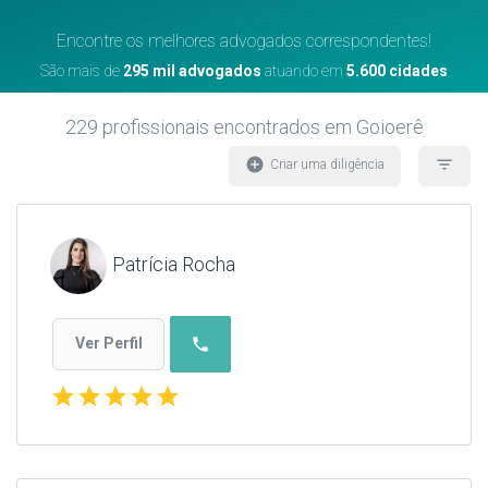
Encontre os melhores advogados correspondentes!
São mais de
295 mil advogados
atuando em
5.600 cidades
229
profissionais encontrados
em Goioerê
add_circle
filter_list
Criar uma diligência
Patrícia Rocha
phone
Ver Perfil
star
star
star
star
star