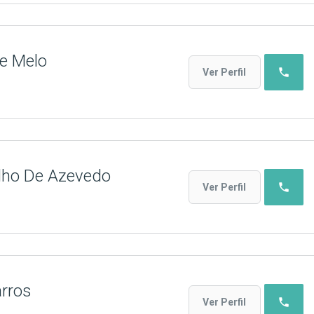
De Melo
phone
Ver Perfil
lho De Azevedo
phone
Ver Perfil
arros
phone
Ver Perfil