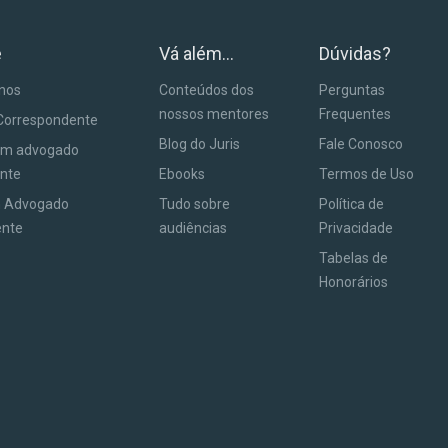
e
Vá além...
Dúvidas?
anos
Conteúdos dos
Perguntas
nossos mentores
Frequentes
Correspondente
Blog do Juris
Fale Conosco
um advogado
nte
Ebooks
Termos de Uso
m Advogado
Tudo sobre
Política de
ente
audiências
Privacidade
Tabelas de
Honorários