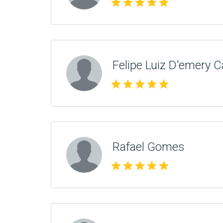
star
star
star
star
star
Felipe Luiz D'emery C
star
star
star
star
star
Rafael Gomes
star
star
star
star
star