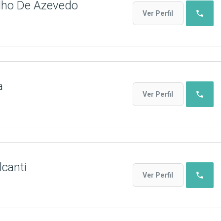
lho De Azevedo
phone
Ver Perfil
a
phone
Ver Perfil
lcanti
phone
Ver Perfil