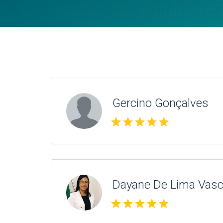
Gercino Gonçalves
star
star
star
star
star
Dayane De Lima Vasc
star
star
star
star
star