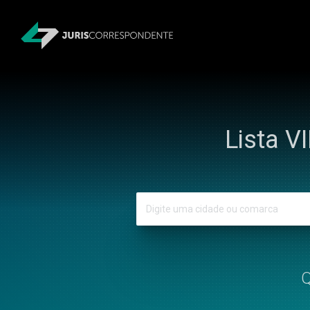
Lista V
Q