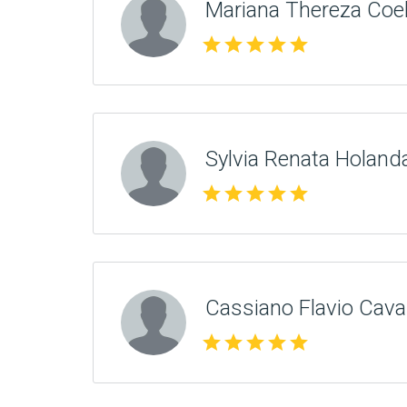
Mariana Thereza Coe
star
star
star
star
star
Sylvia Renata Holand
star
star
star
star
star
Cassiano Flavio Cava
star
star
star
star
star