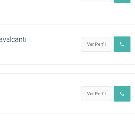
avalcanti
phone
Ver Perfil
phone
Ver Perfil