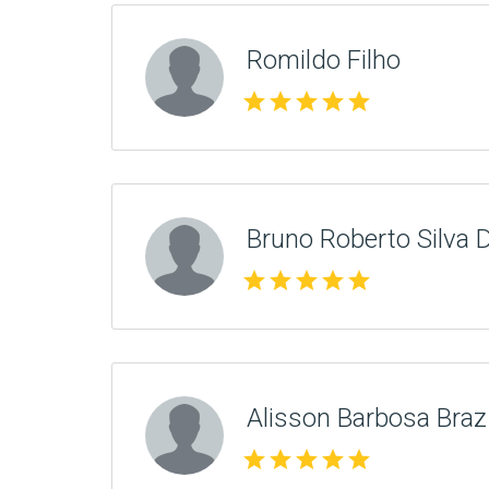
Romildo Filho
star
star
star
star
star
Bruno Roberto Silva 
star
star
star
star
star
Alisson Barbosa Braz
star
star
star
star
star