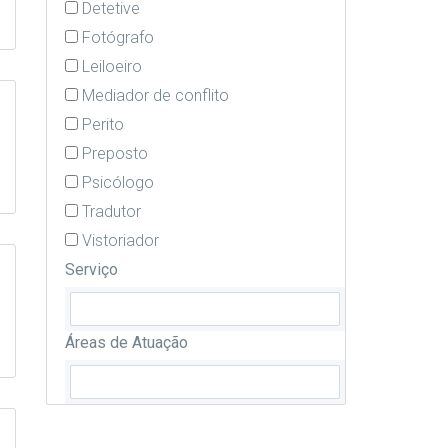
Detetive
Fotógrafo
Leiloeiro
Mediador de conflito
Perito
Preposto
Psicólogo
Tradutor
Vistoriador
Serviço
Áreas de Atuação