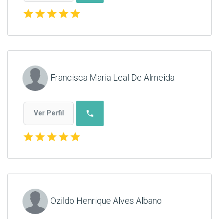
star
star
star
star
star
Francisca Maria Leal De Almeida
phone
Ver Perfil
star
star
star
star
star
Ozildo Henrique Alves Albano