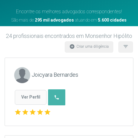
Encontre os melhores advogados correspondentes!
São mais de
295 mil advogados
atuando em
5.600 cidades
24
profissionais encontrados
em Monsenhor Hipólito
add_circle
filter_list
Criar uma diligência
Joicyara Bernardes
phone
Ver Perfil
star
star
star
star
star