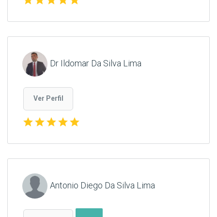
Dr Ildomar Da Silva Lima
Ver Perfil
star
star
star
star
star
Antonio Diego Da Silva Lima