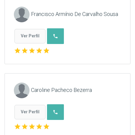
Francisco Armínio De Carvalho Sousa
phone
Ver Perfil
star
star
star
star
star
Caroline Pacheco Bezerra
phone
Ver Perfil
star
star
star
star
star