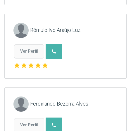
Rômulo Ivo Araújo Luz
phone
Ver Perfil
star
star
star
star
star
Ferdinando Bezerra Alves
phone
Ver Perfil