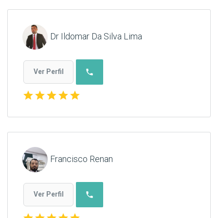
Dr Ildomar Da Silva Lima
phone
Ver Perfil
star
star
star
star
star
Francisco Renan
phone
Ver Perfil
star
star
star
star
star