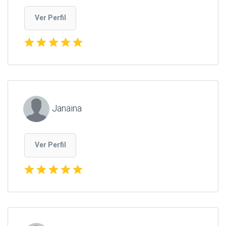
Ver Perfil
star
star
star
star
star
Janaina
Ver Perfil
star
star
star
star
star