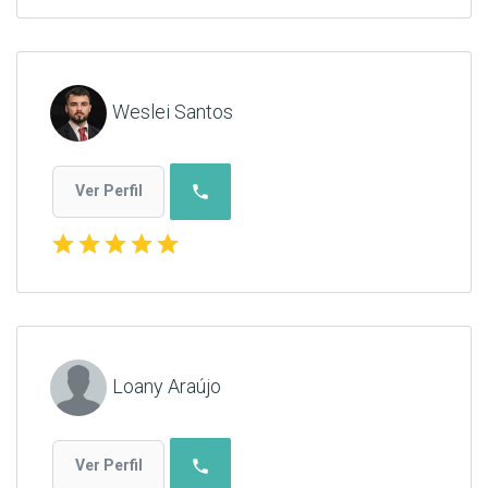
Weslei Santos
phone
Ver Perfil
star
star
star
star
star
Loany Araújo
phone
Ver Perfil