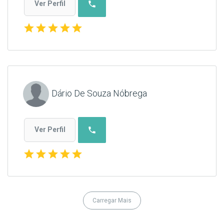
phone
Ver Perfil
star
star
star
star
star
Dário De Souza Nóbrega
phone
Ver Perfil
star
star
star
star
star
Carregar Mais