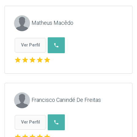
Matheus Macêdo
phone
Ver Perfil
star
star
star
star
star
Francisco Canindé De Freitas
phone
Ver Perfil
star
star
star
star
star