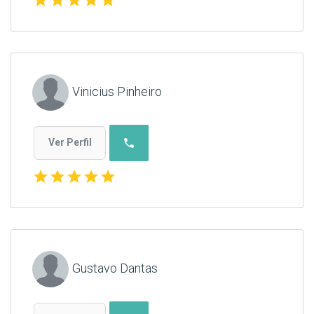
Vinicius Pinheiro
phone
Ver Perfil
star
star
star
star
star
Gustavo Dantas