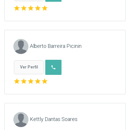
star
star
star
star
star
Alberto Barreira Picinin
phone
Ver Perfil
star
star
star
star
star
Kettly Dantas Soares