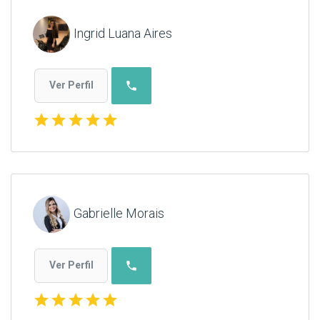
Ingrid Luana Aires
phone
Ver Perfil
star
star
star
star
star
Gabrielle Morais
phone
Ver Perfil
star
star
star
star
star