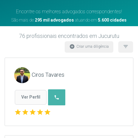
Encontre os melhores advogados correspondentes!
São mais de
295 mil advogados
atuando em
5.600 cidades
76
profissionais encontrados
em Jucurutu
add_circle
filter_list
Criar uma diligência
Ciros Tavares
phone
Ver Perfil
star
star
star
star
star