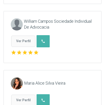
William Campos Sociedade Individual
De Advocacia
phone
Ver Perfil
star
star
star
star
star
Maria Alice Silva Vieira
phone
Ver Perfil