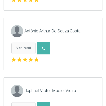
Antônio Arthur De Souza Costa
phone
Ver Perfil
star
star
star
star
star
Raphael Victor Maciel Vieira