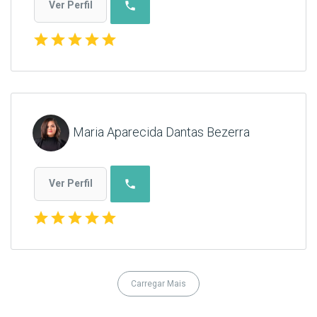
phone
Ver Perfil
star
star
star
star
star
Maria Aparecida Dantas Bezerra
phone
Ver Perfil
star
star
star
star
star
Carregar Mais