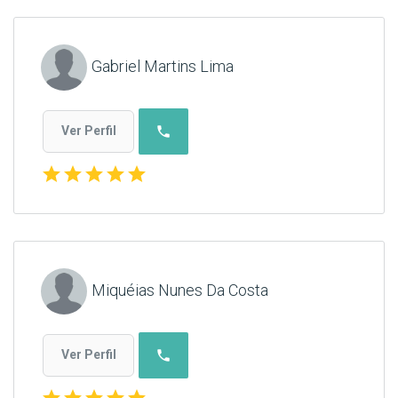
Gabriel Martins Lima
phone
Ver Perfil
star
star
star
star
star
Miquéias Nunes Da Costa
phone
Ver Perfil
star
star
star
star
star