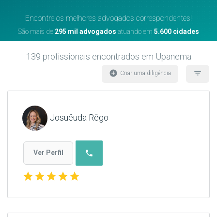
Encontre os melhores advogados correspondentes!
São mais de
295 mil advogados
atuando em
5.600 cidades
139
profissionais encontrados
em Upanema
add_circle
filter_list
Criar uma diligência
Josuêuda Rêgo
phone
Ver Perfil
star
star
star
star
star