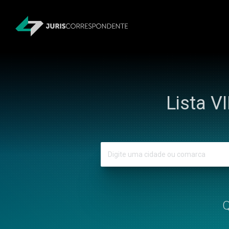
Lista V
Q