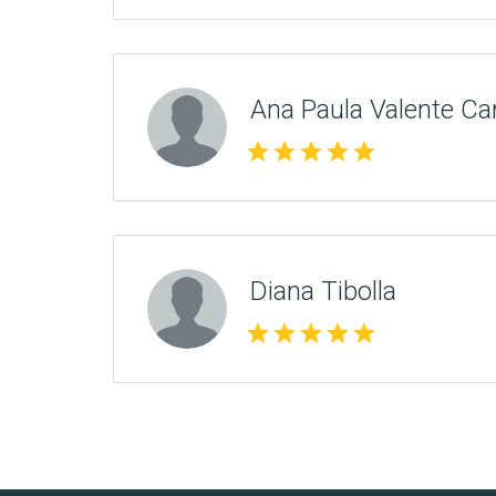
Ana Paula Valente Ca
star
star
star
star
star
Diana Tibolla
star
star
star
star
star