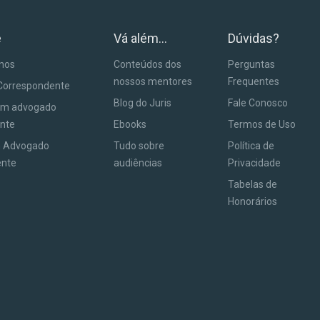
e
Vá além...
Dúvidas?
anos
Conteúdos dos
Perguntas
nossos mentores
Frequentes
Correspondente
Blog do Juris
Fale Conosco
um advogado
nte
Ebooks
Termos de Uso
m Advogado
Tudo sobre
Política de
ente
audiências
Privacidade
Tabelas de
Honorários