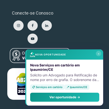
Conecte-se Conosco
×
NOVA OPORTUNIDADE
Nova Serviços em cartório em
Ipaumirim/CE
Solicito um Advogado para Retificação de
nome por erro de grafia. O sobrenome da
minha avó está errado na certidão de
📋 Serviços em cartório
📍 Ipaumirim/CE
nascimento da minha tia. E devido a isso,
ela não está conseguindo emitir as vias dos
Ver oportunidade →
documentos que foram furtados.
11992613079