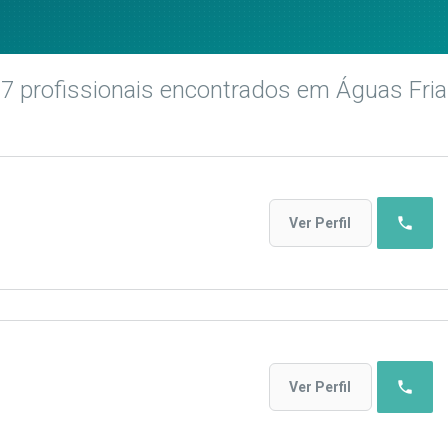
17
profissionais encontrados
em Águas Fri
phone
Ver Perfil
phone
Ver Perfil