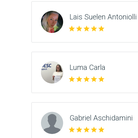
Lais Suelen Antoniolli
star
star
star
star
star
Luma Carla
star
star
star
star
star
Gabriel Aschidamini
star
star
star
star
star