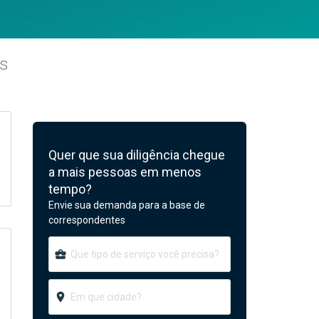
as
Quer que sua diligência chegue
a mais pessoas em menos
tempo?
Envie sua demanda para a base de
correspondentes
business_center
room