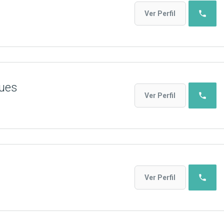
phone
Ver Perfil
gues
phone
Ver Perfil
phone
Ver Perfil