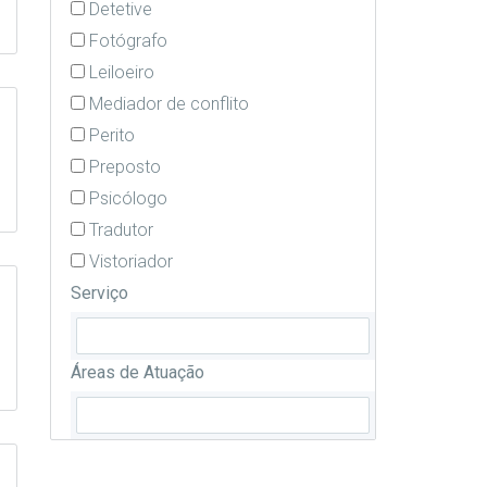
Detetive
Fotógrafo
Leiloeiro
Mediador de conflito
Perito
Preposto
Psicólogo
Tradutor
Vistoriador
Serviço
Áreas de Atuação