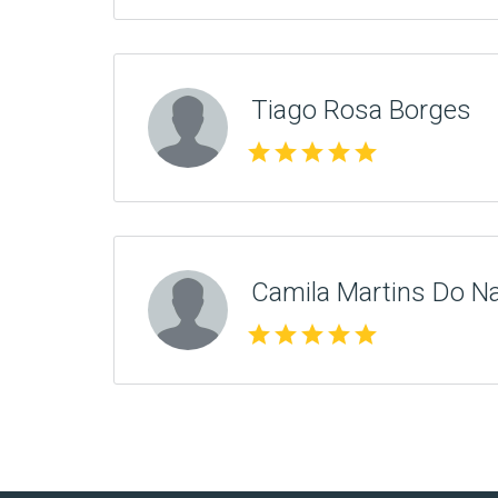
Tiago Rosa Borges
star
star
star
star
star
Camila Martins Do N
star
star
star
star
star