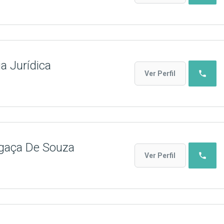
a Jurídica
phone
Ver Perfil
gaça De Souza
phone
Ver Perfil