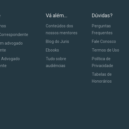
e
Vá além...
Dúvidas?
anos
Conteúdos dos
Perguntas
nossos mentores
Frequentes
Correspondente
Blog do Juris
Fale Conosco
um advogado
nte
Ebooks
Termos de Uso
m Advogado
Tudo sobre
Política de
ente
audiências
Privacidade
Tabelas de
Honorários