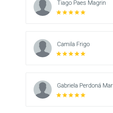
Tiago Paes Magrin
star
star
star
star
star
Camila Frigo
star
star
star
star
star
Gabriela Perdoná Mar
star
star
star
star
star