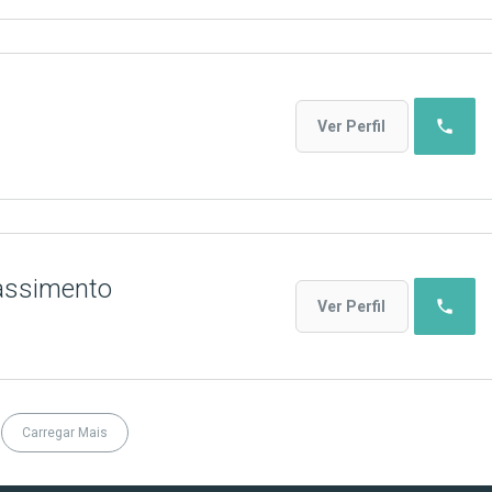
phone
Ver Perfil
assimento
phone
Ver Perfil
Carregar Mais