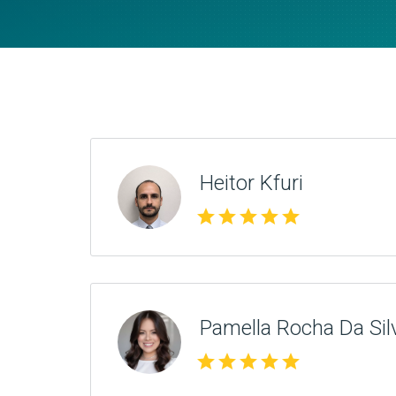
Heitor Kfuri
star
star
star
star
star
Pamella Rocha Da Sil
star
star
star
star
star