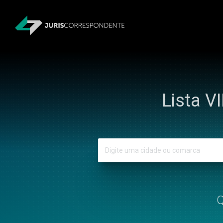
Lista V
Q