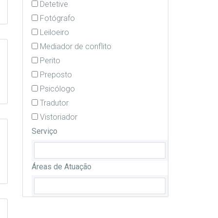
Detetive
Fotógrafo
Leiloeiro
Mediador de conflito
Perito
Preposto
Psicólogo
Tradutor
Vistoriador
Serviço
Áreas de Atuação