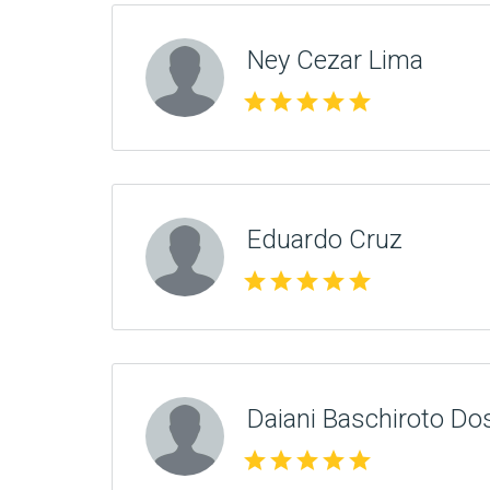
Ney Cezar Lima
star
star
star
star
star
Eduardo Cruz
star
star
star
star
star
Daiani Baschiroto Do
star
star
star
star
star