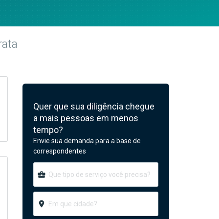
rata
Quer que sua diligência chegue
a mais pessoas em menos
tempo?
Envie sua demanda para a base de
correspondentes
business_center
room