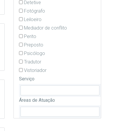
Detetive
Fotógrafo
Leiloeiro
Mediador de conflito
Perito
Preposto
Psicólogo
Tradutor
Vistoriador
Serviço
Áreas de Atuação