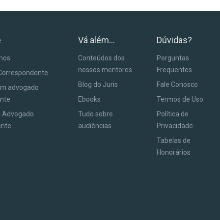
e
Vá além...
Dúvidas?
anos
Conteúdos dos
Perguntas
nossos mentores
Frequentes
Correspondente
Blog do Juris
Fale Conosco
um advogado
nte
Ebooks
Termos de Uso
m Advogado
Tudo sobre
Política de
ente
audiências
Privacidade
Tabelas de
Honorários