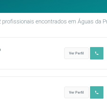
2
profissionais encontrados
em Águas da P
o
phone
Ver Perfil
phone
Ver Perfil