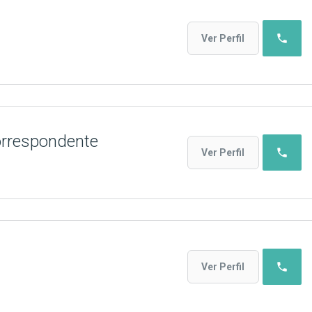
phone
Ver Perfil
orrespondente
phone
Ver Perfil
phone
Ver Perfil