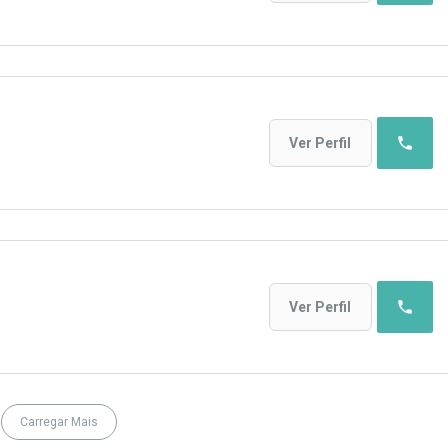
phone
Ver Perfil
phone
Ver Perfil
Carregar Mais