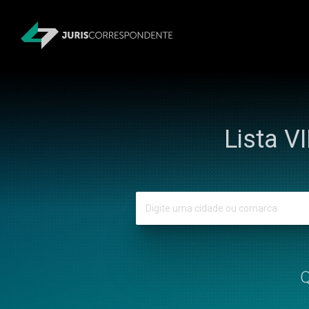
Lista V
Q