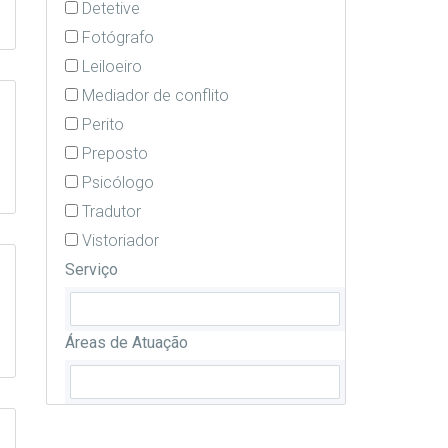
Detetive
Fotógrafo
Leiloeiro
Mediador de conflito
Perito
Preposto
Psicólogo
Tradutor
Vistoriador
Serviço
Áreas de Atuação