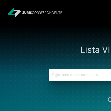
Lista V
Q