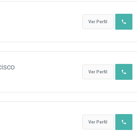
phone
Ver Perfil
cisco
phone
Ver Perfil
phone
Ver Perfil