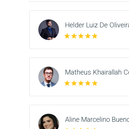
Helder Luiz De Oliveir
star
star
star
star
star
Matheus Khairallah C
star
star
star
star
star
Aline Marcelino Buen