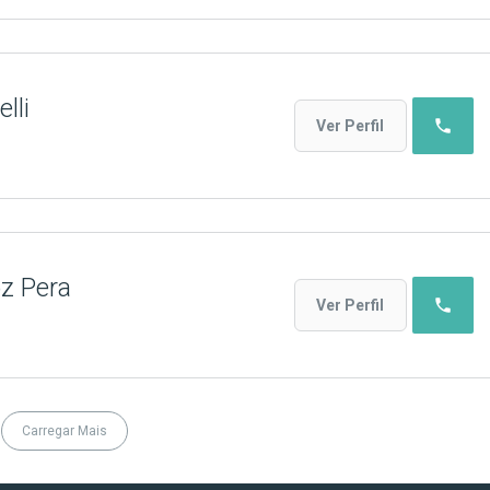
lli
phone
Ver Perfil
z Pera
phone
Ver Perfil
Carregar Mais