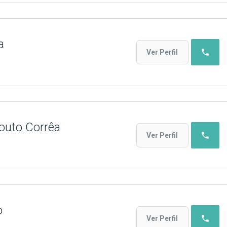
a
phone
Ver Perfil
outo Corrêa
phone
Ver Perfil
o
phone
Ver Perfil