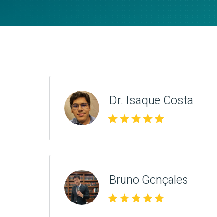
Dr. Isaque Costa
star
star
star
star
star
Bruno Gonçales
star
star
star
star
star