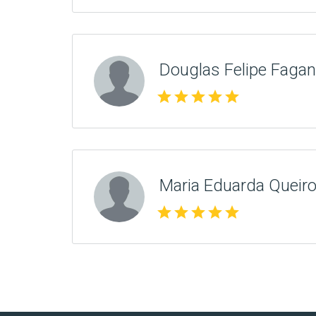
Douglas Felipe Fagane
star
star
star
star
star
Maria Eduarda Queiro
star
star
star
star
star