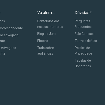
e
Vá além...
Dúvidas?
anos
Conteúdos dos
Perguntas
nossos mentores
Frequentes
Correspondente
Blog do Juris
Fale Conosco
um advogado
nte
Ebooks
Termos de Uso
m Advogado
Tudo sobre
Política de
ente
audiências
Privacidade
Tabelas de
Honorários