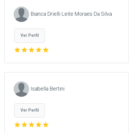
Bianca Drielli Leite Moraes Da Silva
Ver Perfil
star
star
star
star
star
Isabella Bertini
Ver Perfil
star
star
star
star
star