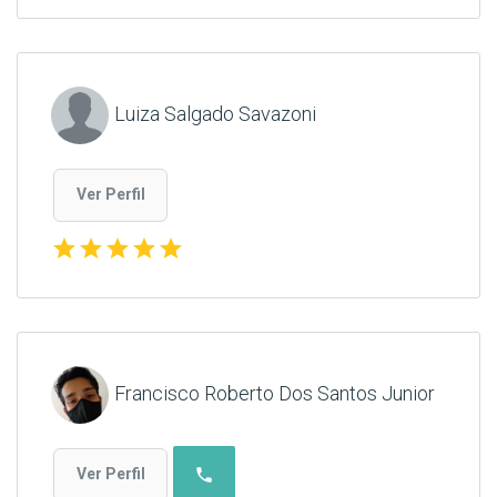
Luiza Salgado Savazoni
Ver Perfil
star
star
star
star
star
Francisco Roberto Dos Santos Junior
phone
Ver Perfil