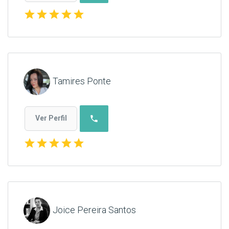
star
star
star
star
star
Tamires Ponte
phone
Ver Perfil
star
star
star
star
star
Joice Pereira Santos