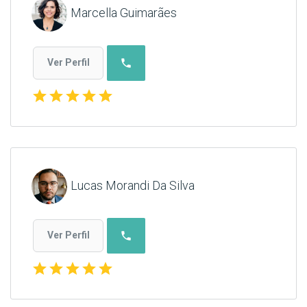
Marcella Guimarães
phone
Ver Perfil
star
star
star
star
star
Lucas Morandi Da Silva
phone
Ver Perfil
star
star
star
star
star