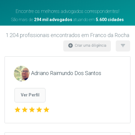
Encontre os melhores advogados correspondentes!
São mais de
294 mil advogados
atuando em
5.600 cidades
1.204
profissionais encontrados
em Franco da Rocha
add_circle
filter_list
Criar uma diligência
Adriano Raimundo Dos Santos
Ver Perfil
star
star
star
star
star