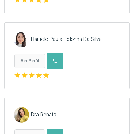
Daniele Paula Bolonha Da Silva
phone
Ver Perfil
star
star
star
star
star
Dra Renata