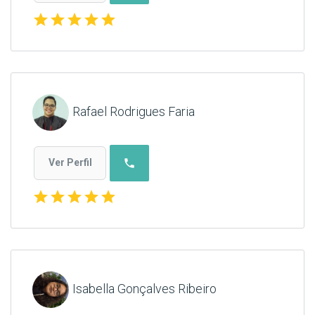
star
star
star
star
star
Rafael Rodrigues Faria
phone
Ver Perfil
star
star
star
star
star
Isabella Gonçalves Ribeiro