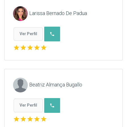
Larissa Bernado De Padua
phone
Ver Perfil
star
star
star
star
star
Beatriz Almança Bugallo
phone
Ver Perfil
star
star
star
star
star