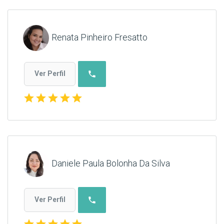
Renata Pinheiro Fresatto
phone
Ver Perfil
star
star
star
star
star
Daniele Paula Bolonha Da Silva
phone
Ver Perfil
star
star
star
star
star