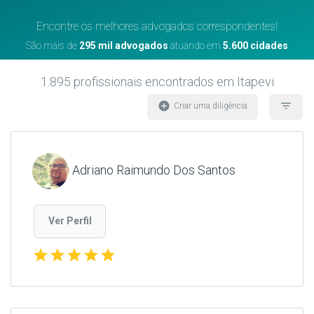
Encontre os melhores advogados correspondentes!
São mais de
295 mil advogados
atuando em
5.600 cidades
1.895
profissionais encontrados
em Itapevi
add_circle
filter_list
Criar uma diligência
Adriano Raimundo Dos Santos
Ver Perfil
star
star
star
star
star