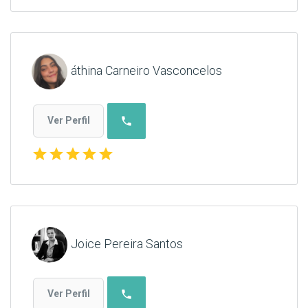
áthina Carneiro Vasconcelos
phone
Ver Perfil
star
star
star
star
star
Joice Pereira Santos
phone
Ver Perfil