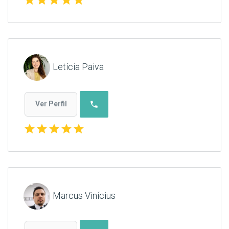
Letícia Paiva
phone
Ver Perfil
star
star
star
star
star
Marcus Vinícius