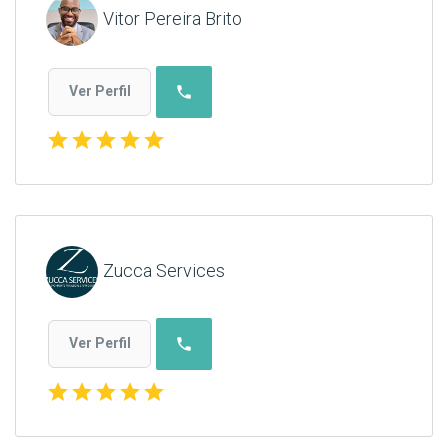
Vitor Pereira Brito
phone
Ver Perfil
star
star
star
star
star
Zucca Services
phone
Ver Perfil
star
star
star
star
star